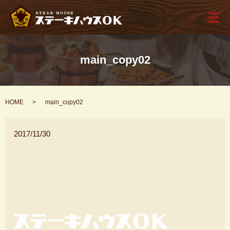
メ
main_copy02
HOME
main_copy02
2017/11/30