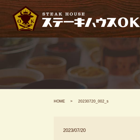
HOME
20230720_002_s
2023/07/20