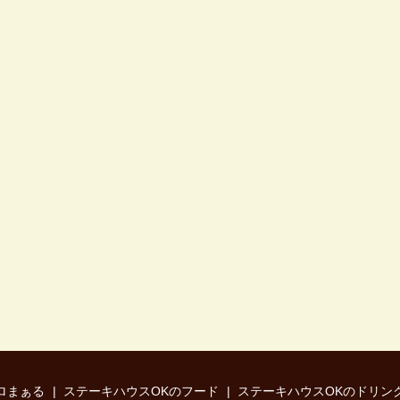
ロまぁる
ステーキハウスOKのフード
ステーキハウスOKのドリン